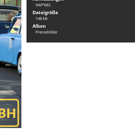
949*683
Dateigröße
148 kB
Alben
Pressebilder