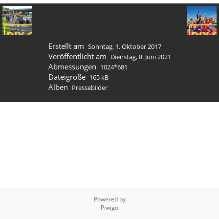
Erstellt am
Sonntag, 1. Oktober 2017
Veröffentlicht am
Dienstag, 8. Juni 2021
Abmessungen
1024*681
Dateigröße
165 kB
Alben
Pressebilder
Powered by
Piwigo