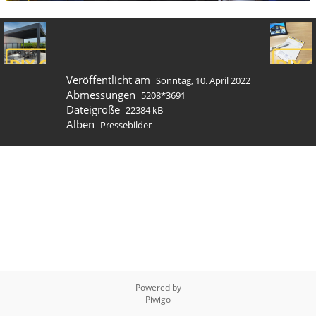
Veröffentlicht am
Sonntag, 10. April 2022
Abmessungen
5208*3691
Dateigröße
22384 kB
Alben
Pressebilder
Powered by
Piwigo