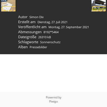
Autor
Simon Dix
Erstellt am
Dienstag, 27. Juli 2021
Veröffentlicht am
Montag, 27. September 2021
Abmessungen
8192*5464
Dateigröße
26310 kB
Schlagworte
Sonnenschutz
Alben
Pressebilder
Powered by
Piwigo