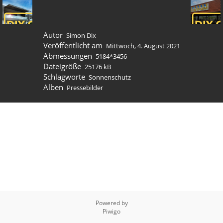
Autor
Simon Dix
Veröffentlicht am
Mittwoch, 4. August 2021
Abmessungen
5184*3456
Dateigröße
25176 kB
Schlagworte
Sonnenschutz
Alben
Pressebilder
Powered by
Piwigo